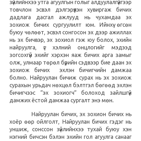
зүйлийнхээ утга агуулгын голыг алдуулалгүйгээр
товчлон эсвэл дэлгэрүүлэн хувиргаж бичих
дадлага дасгал ажлууд нь чухамдаа эх
зохиож бичих сургуулилт юм. Ийнхүү өгсөн
буюу чөлөөт, эсвэл сонгосон эх дээр ажиллах
нь эх бичвэр, эх зохиол гэж юу болох, эхийн
найруулга, үг хэлний онцлогийг мэдээд
зогсохгүй эхийг хэрхэн яаж бичих арга замыг
олж, улмаар төрөл бүрийн сэдвээр бие даан эх
зохиож бичих эхлэн бичигчийн дамжаа
болно. Найруулан бичиж сурах нь эх зохиож
сурахын урьдач нөхцөл бэлтгэл бөгөөд эхлэн
бичигчээс “эх зохиогч” болоход зайлшгүй
дамжих ёстой дамжаа сургалт энэ мөн.
Найруулан бичих, эх зохион бичих нь
хоёр өөр ойлголт, Найруулан бичих гэдэг нь
уншиж, сонссон зүйлийнхээ тухай буюу хэн
нэгний бичсэн бэлэн эхийн гол агуулга санааг