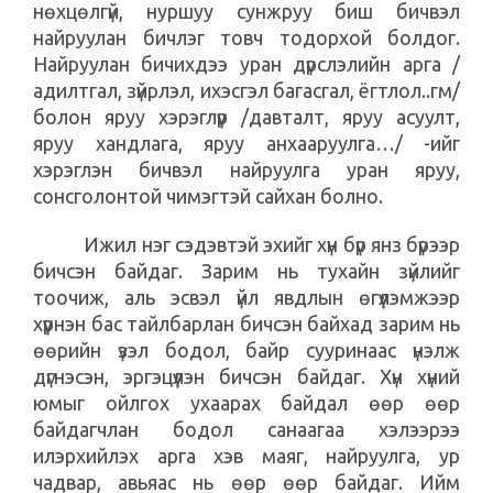
нөхцөлгүй, нуршуу сунжруу биш бичвэл
найруулан бичлэг товч тодорхой болдог.
Найруулан бичихдээ уран дүрслэлийн арга /
адилтгал, зүйрлэл, ихэсгэл багасгал, ёгтлол..гм/
болон яруу хэрэглүүр /давталт, яруу асуулт,
яруу хандлага, яруу анхааруулга…/ -ийг
хэрэглэн бичвэл найруулга уран яруу,
сонсголонтой чимэгтэй сайхан болно.
Ижил нэг сэдэвтэй эхийг хүн бүр янз бүрээр
бичсэн байдаг. Зарим нь тухайн зүйлийг
тоочиж, аль эсвэл үйл явдлын өгүүлэмжээр
хүүрнэн бас тайлбарлан бичсэн байхад зарим нь
өөрийн үзэл бодол, байр сууринаас үнэлж
дүгнэсэн, эргэцүүлэн бичсэн байдаг. Хүн хүний
юмыг ойлгох ухаарах байдал өөр өөр
байдагчлан бодол санаагаа хэлээрээ
илэрхийлэх арга хэв маяг, найруулга, ур
чадвар, авьяас нь өөр өөр байдаг. Ийм