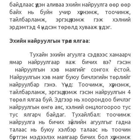
байдлаас үүдэн аливаа эхийн найруулга өөр өөр
байх нь буйн учир хүүрнэмж, тоочимж,
тайлбарламж, эргэцүүлэмж гэж хэлний
эрдэмтэд 4 үндсэн төрөлд хувааж үздэг.
Эхийн найруулгын төрөл ялгаа:
Тухайн эхийн агуулга сэдвээс хамаарч
ямар найруулгаар яаж бичих вэ? гэсэн
найруулгын хэв маягийг сонгох ёстой.
Найруулгын хэв маяг буюу бичлэгийн төрлийг
найруулбар гэнэ. Үүнд: Тоочимж, хүүрнэмж,
тайлбарламж, эргэцүүлэмж гэсэн найруулгын 4
төрөл ялгаа буй. Эдгээр нь хоорондоо бичлэг
найруулгын өнгө аяс, хэлний онцлогоороо тус
тус ялгарч байдаг. Тухайлбал: тоочимж
найруулга нь бичих зүйлийн агуулгыг гадна
талаас нь буюу хэлбэр талаас нь тоочин
бүртгэн мэдээлэх маягаар бичих бол хүүрнэмж