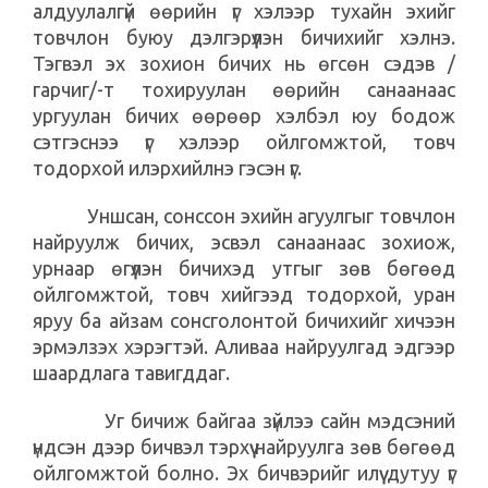
алдуулалгүй өөрийн үг хэлээр тухайн эхийг
товчлон буюу дэлгэрүүлэн бичихийг хэлнэ.
Тэгвэл эх зохион бичих нь өгсөн сэдэв /
гарчиг/-т тохируулан өөрийн санаанаас
ургуулан бичих өөрөөр хэлбэл юу бодож
сэтгэснээ үг хэлээр ойлгомжтой, товч
тодорхой илэрхийлнэ гэсэн үг.
Уншсан, сонссон эхийн агуулгыг товчлон
найруулж бичих, эсвэл санаанаас зохиож,
урнаар өгүүлэн бичихэд утгыг зөв бөгөөд
ойлгомжтой, товч хийгээд тодорхой, уран
яруу ба айзам сонсголонтой бичихийг хичээн
эрмэлзэх хэрэгтэй. Аливаа найруулгад эдгээр
шаардлага тавигддаг.
Уг бичиж байгаа зүйлээ сайн мэдсэний
үндсэн дээр бичвэл тэрхүү найруулга зөв бөгөөд
ойлгомжтой болно. Эх бичвэрийг илүү дутуу үг