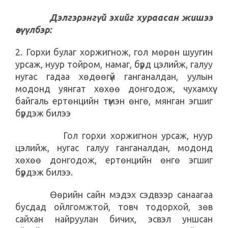
​
Дэлгэрэнгүй эхийг хураасан жишээ
өгүүлбэр:
2. Горхи
булаг
хоржигнож, гол мөрөн
шуугин
урсаж, нуур
тойром, намаг, бүрд цэлийж, галуу
нугас гадаа хөдөөгүй ганганалдан, уулын
модонд уянгат хөхөө донгодож, чухамхүү
байгаль ертөнцийн түмэн өнгө, мянган эгшиг
бүрдэж билээ
Гол горхи хоржигнон урсаж, нуур
цэлийж, нугас галуу ганганалдан, модонд
хөхөө донгодож, ертөнцийн өнгө эгшиг
бүрдэж билээ.
Өөрийн сайн мэдэх сэдвээр санаагаа
бусдад ойлгомжтой, товч тодорхой, зөв
сайхан найруулан бичих, эсвэл уншсан