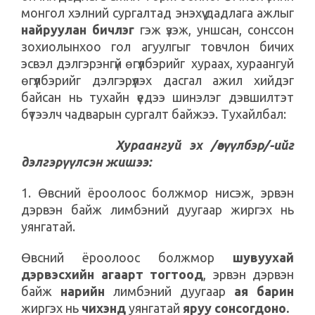
монгол хэлний сургалтад энэхүү дадлага ажлыг
найруулан бичлэг
гэж үзэж, уншсан, сонссон
зохиолынхоо гол агуулгыг товчлон бичих
эсвэл дэлгэрэнгүй өгүүлбэрийг хураах, хураангуй
өгүүлбэрийг дэлгэрүүлэх дасгал ажил хийдэг
байсан нь тухайн үедээ шинэлэг дэвшилтэт
бүтээлч чадварын сургалт байжээ. Тухайлбал:
Хураангуй эх /өгүүлбэр/-ийг
дэлгэрүүлсэн жишээ:
1. Өвсний ёроолоос болжмор нисэж, эрвэн
дэрвэн байж лимбэний дуугаар жиргэх нь
уянгатай.
Өвсний ёроолоос болжмор
шувуухай
дэрвэсхийн агаарт тогтоод
, эрвэн дэрвэн
байж
нарийн
лимбэний дуугаар
ая барин
жиргэх нь
чихэнд
уянгатай
яруу сонсогдоно.