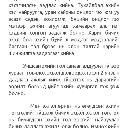
хэсэгчилсэн задлал хийнэ. Тухайлбал эхийн
хэл найруулга, уран сайхны онцлог гэх юм уу
эсвэл сэдэв, зохиомж, бүтцийн онцлог гэх
мэтээр эхийн агуулгад хамаарах аль нэг
сэдвийг сонгон задалж болно. Харин бичил
эхэд бол эхийн бүхий л мэдлэг мэдээллийг
багтаан тал бүрээс нь олон талтай нарийн
шинжилгээ задаргааг хийнэ.
Уншсан эхийн гол санааг алдуулалгүйгээр
хураан товчлох эсвэл дэлгэрүүлэх гэсэн 2 янзын
дадлага ажлыг хийж гүйцэтгэх нь дараагийн
зорилт бөгөөд үүнийг эхийн хувиргал гэж үзэж
болно.
Мөн эхлэл өрнөл нь өгөгдсөн эхийн
төгсгөлийг гүйцээж бичих эсвэл эхлэл төгсгөл
нь бичигдсэн эхийн гол хэсгийг найруулан
бичих дадлага ажил ч орж болно. Өмнөх үеийн