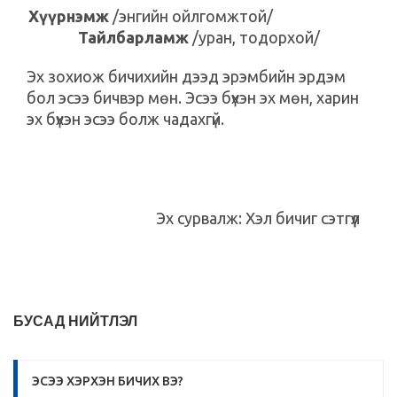
Хүүрнэмж
/энгийн ойлгомжтой/
Тайлбарламж
/уран, тодорхой/
Эх зохиож бичихийн дээд эрэмбийн эрдэм
бол эсээ бичвэр мөн. Эсээ бүхэн эх мөн, харин
эх бүхэн эсээ болж чадахгүй.
Эх сурвалж: Хэл бичиг сэтгүүл
БУСАД НИЙТЛЭЛ
ЭСЭЭ ХЭРХЭН БИЧИХ ВЭ?