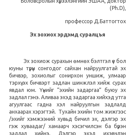
Боловсролын хүрээлэнгийн ЭШАА, доктор
(Ph.D),
профессор Д.Баттогтох
Эх зохиох эрдэмд суралцъя
Эх зохиож сурахын өмнөх бэлтгэл үе бол
юуны түрүүн сонгодог сайхан найруулгатай эх
бичвэр, зохиолыг сонирхон уншиж, улмаар
тэрхүү эх бичвэрт задлан шинжлэл хийж сурах
явдал юм. Үүнийг “эхийн задаргаа” буюу эх
задлал гэнэ. Аливаа эхэд задаргаа хийхэд утга
агуулгаас гадна хэл найруулгын задлалд
анхаарах хэрэгтэй. Тухайн эхийн том жижгээс
/эхийг хэмжээний хувьд бичил эх, дэлгэр эх
гэж хуваадаг/ хамаарч хэсэгчилсэн ба бүрэн
задлал хийнэ. Дэлгэр эхэд ихэвчлэн