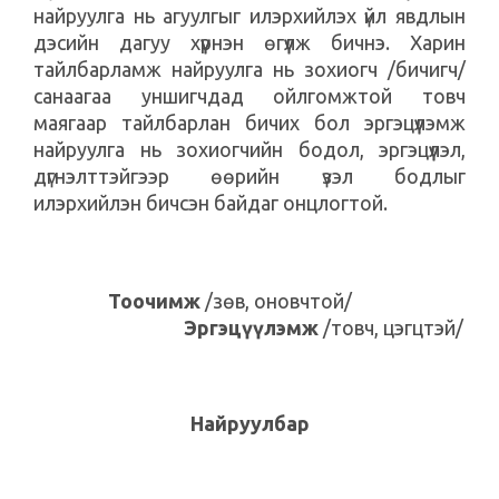
найруулга нь агуулгыг илэрхийлэх үйл явдлын
дэсийн дагуу хүүрнэн өгүүлж бичнэ. Харин
тайлбарламж найруулга нь зохиогч /бичигч/
санаагаа уншигчдад ойлгомжтой товч
маягаар тайлбарлан бичих бол эргэцүүлэмж
найруулга нь зохиогчийн бодол, эргэцүүлэл,
дүгнэлттэйгээр өөрийн үзэл бодлыг
илэрхийлэн бичсэн байдаг онцлогтой.
Тоочимж
/зөв, оновчтой/
Эргэцүүлэмж
/товч, цэгцтэй/
Найруулбар