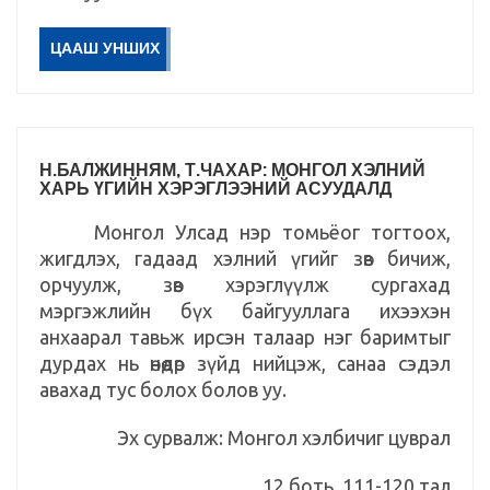
ЦААШ УНШИХ
Н.БАЛЖИННЯМ, Т.ЧАХАР: МОНГОЛ ХЭЛНИЙ
ХАРЬ ҮГИЙН ХЭРЭГЛЭЭНИЙ АСУУДАЛД
Монгол Улсад нэр томьёог тогтоох,
жигдлэх, гадаад хэлний үгийг зөв бичиж,
орчуулж, зөв хэрэглүүлж сургахад
мэргэжлийн бүх байгууллага ихээхэн
анхаарал тавьж ирсэн талаар нэг баримтыг
дурдах нь өнөөдөр зүйд нийцэж, санаа сэдэл
авахад тус болох болов уу.
Эх сурвалж: Монгол хэлбичиг цуврал
12 боть, 111-120 тал