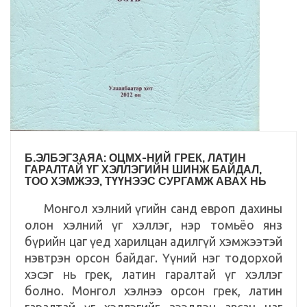
Б.ЭЛБЭГЗАЯА: ОЦМХ-НИЙ ГРЕК, ЛАТИН
ГАРАЛТАЙ ҮГ ХЭЛЛЭГИЙН ШИНЖ БАЙДАЛ,
ТОО ХЭМЖЭЭ, ТҮҮНЭЭС СУРГАМЖ АВАХ НЬ
Монгол хэлний үгийн санд европ дахины
олон хэлний үг хэллэг, нэр томьёо янз
бүрийн цаг үед харилцан адилгүй хэмжээтэй
нэвтрэн орсон байдаг. Үүний нэг тодорхой
хэсэг нь грек, латин гаралтай үг хэллэг
болно. Монгол хэлнээ орсон грек, латин