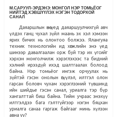
М.САРУУЛ-ЭРДЭНЭ: МОНГОЛ НЭР ТОМЬЁОГ
НИЙТЭД ХЭВШҮҮЛЭХ НЭГЭН ТОДОРХОЙ
САНАЛ
Даяаршлын өнөө үед даяаршуулчихгүй авч
үлдэх ганц чухал зүйл маань эх хэл хэмээн
ярих бичих нь олонтоо болжээ. Ялангуяа
техник технологийн ид хөгжлийн энэ үед
шинээр давалгаалан орж буй тэр их үгсийг
хэрхэн монголчилж хэрэглэхээс та бидний
хэлний ирээдүй ихэд шалтгаалах болоод
байна. Нэр томьёог ингэж орчуулах нь
зүйтэй гэсэн онолын өгүүлэл, илтгэл олон
гарсан боловч чухам хэрэглээний түвшинд
ийн шийдье гэсэн санал, уриалга тэр бүр
хангалттай биш байна. Тийм учраас энэхүү
илтгэлдээ бага гэлтгүйгээр нэгэн бяцхан
уриалга санаа гаргаж байгааг минь хүлээн
авна уу?