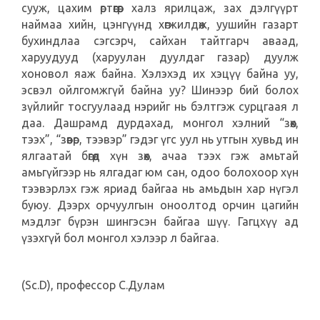
сууж, цахим өртөөгөөр халз ярилцаж, зах дэлгүүрт
наймаа хийн, цэнгүүнд хөгжилдөж, уушийн газарт
бухиндлаа сэгсэрч, сайхан тайтгарч аваад,
харуудууд (харуулан дуулдаг газар) дуулж
хоновол яаж байна. Хэлэхэд их хэцүү байна уу,
эсвэл ойлгомжгүй байна уу? Шинээр бий болох
зүйлийг тосгуулаад нэрийг нь бэлтгэж сурцгаая л
даа. Дашрамд дурдахад, монгол хэлний “зөөх,
тээх”, “зөөвөр, тээвэр” гэдэг үгс уул нь утгын хувьд ин
ялгаатай бөгөөд хүн зөөх, ачаа тээх гэж амьтай
амьгүйгээр нь ялгадаг юм сан, одоо болохоор хүн
тээвэрлэх гэж яриад байгаа нь амьдын хар нүгэл
буюу. Дээрх орчуулгын оноолтод орчин цагийн
мэдлэг бүрэн шингэсэн байгаа шүү. Гагцхүү ад
үзэхгүй бол монгол хэлээр л байгаа.
(Sc.D), профессор С.Дулам