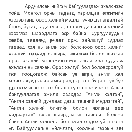
Ардчилсан нийгэм байгуулагдаж эхэлснээс
хойш Монгол орны гадаад харилцаа өргөжихийн
хэрээр ганц орос хэлний мэдлэг учир дутагдалтай
болж, бусад гадаад хэл, тэр дундаа англи хэлний
хэрэглээ шаардлага өссөөр байна. Сургуулиудын
хөтөлбөр, төлөвлөгөөнд өөрчлөлт орж, зайлшгүй судлах
гадаад хэл нь англи хэл болсноор орос хэлийг
үзэлгүй төгсөгчид олширч, ажилгүй болох шахсан
орос хэлний мэргэжилтнүүд англи хэл судалж
эхэлсэн нь саяхан. Орос хэлгүй бол боловсролгүй
гэж тооцогдож байсан үе өнгөрч, англи хэл
монголчуудын аж амьдралд эргэлт буцалтгүй бүр
өдөр тутмын хэрэглээ болон түрэн орж иржээ. Аль ч
байгууллагад ажилд авахдаа “Англи хэлтэй”,
“Англи хэлний дундаас дээш төвшний мэдлэгтэй”,
“Англи хэлний бичгийн болон ярианы өндөр
чадвартай” гэсэн шаардлагыг тавьдаг болсон
байна. Англи хэлгүй л бол ажил олдохгүй л гэсэн
үг. Байгууллагын үйлчлэгч, хоолны газрын зөөгч