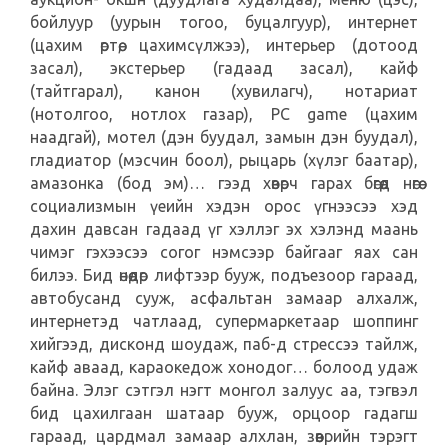
бойлуур (уурын тогоо, буцалгуур), интернет
(цахим өртөө, цахимсүлжээ), интерьер (дотоод
засал), экстерьер (гадаад засал), кайф
(тайтгарал), канон (хувилагч), нотариат
(нотолгоо, нотлох газар), PC game (цахим
наадгай), мотел (дэн буудал, замын дэн буудал),
гладиатор (мэсчин боол), рыцарь (хүлэг баатар),
амазонка (бод эм)… гээд хөвөрч гарах бөгөөд нөгөө
социализмын үеийн хэдэн орос үгнээсээ хэд
дахин давсан гадаад үг хэллэг эх хэлэнд маань
чимэг гэхээсээ согог нэмсээр байгааг яах сан
билээ. Бид өнөөдөр лифтээр бууж, подъезоор гараад,
автобусанд сууж, асфальтан замаар алхалж,
интернетэд чатлаад, супермаркетаар шоппинг
хийгээд, дисконд шоудаж, паб-д стрессээ тайлж,
кайф аваад, караокедож хонодог… болоод удаж
байна. Элэг сэтгэл нэгт монгол залуус аа, тэгвэл
бид цахилгаан шатаар бууж, орцоор гадагш
гараад, цардмал замаар алхлан, зөөврийн тэрэгт