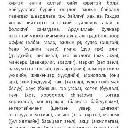
хүртэл англи хэлтэй байх хэрэгтэй болж.
Байгууллага бүрийн онцлог, ажлын байранд
тавигдах шаардлага гэж байлгүй яах вэ. Гэхдээ
ингэж нийтээрээ хэтэрхий туйлширч арай л
болохгүй санагдана. Ардчиллын буянаар
нээлттэй чөлөөтэй нийгмийн дунд аж төрдөг болсноор
оффис (албан газар, ажлын өрөө), супер (онцгой),
баар (уушийн газар), имиж (дүр төрх), элит
(дээдсийн, шигшмэл), эко экологи (амь ахуй),
мансард (давхарлиг, асарлиг), маркет (зах зээл),
вакуум (хоосон зай, тусгаар орчин), памперс (живх
үүхдийн, живхэнцэр хүүхдийн), монополь (онц
эрх), схем (бүдүүвч), такс (татвар), рулет (хуйлмал
бялуу), хаус (байшин, гэр угсаа), хотел (буудал),
таун (хот, хороолол, chinatown - хятад
хороолол), конштракшн (барилга байгууламж),
энтертайнмент (цэнгээн, үзвэр, цэнгээнт
нэвтрүүлэг мэтийн), лизинг (зээл түрээс), моргеж
([үл хөдлөхийн] барьцаат зээл), акци (ажиллагаа),
аукцион- окшн (дуудлага худалдаа), меню (цэс),