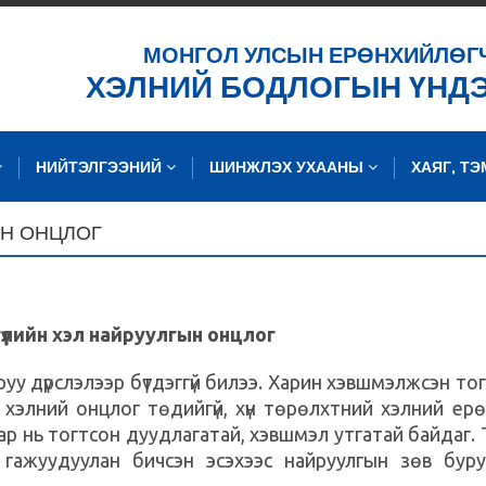
ХАЙХ
МОНГОЛ УЛСЫН ЕРӨНХИЙЛӨГ
ХЭЛНИЙ БОДЛОГЫН ҮНД
НИЙТЭЛГЭЭНИЙ
ШИНЖЛЭХ УХААНЫ
ХАЯГ, Т
ЫН ОНЦЛОГ
гүүлийн хэл найруулгын онцлог
дүрслэлээр бүтдэггүй билээ. Харин хэвшмэлжсэн то
ы хэлний онцлог төдийгүй, хүн төрөлхтний хэлний ер
ар нь тогтсон дуудлагатай, хэвшмэл утгатай байдаг.
г гажуудуулан бичсэн эсэхээс найруулгын зөв бур