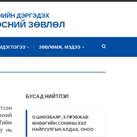
ЧИЙН ДЭРГЭДЭХ
ЭСНИЙ ЗӨВЛӨЛ
ЭМДЭГЛЭГЭЭ
ЗӨВЛӨМЖ, МЭДЭЭ
БУСАД НИЙТЛЭЛ
гтсон
өнхий
О.ШИНЭБАЯР, Э.ПҮРЭВЖАВ:
 Тийм
ӨНӨӨГИЙН СОНИНЫ ХЭЛ
уу нь
НАЙРУУЛГЫН АЛДАА, ОНОО