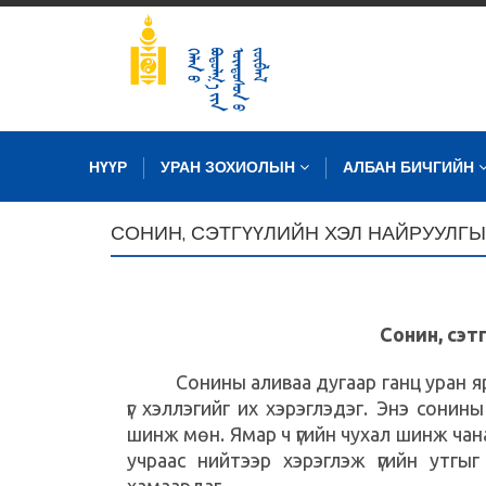
НҮҮР
УРАН ЗОХИОЛЫН
АЛБАН БИЧГИЙН
СОНИН, СЭТГҮҮЛИЙН ХЭЛ НАЙРУУЛГ
Сонин, сэт
Сонины аливаа дугаар ганц уран яруу 
үг хэллэгийг их хэрэглэдэг. Энэ сонин
шинж мөн. Ямар ч үгийн чухал шинж чан
учраас нийтээр хэрэглэж үгийн утгы