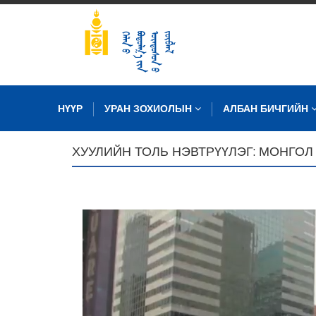
НҮҮР
УРАН ЗОХИОЛЫН
АЛБАН БИЧГИЙН
ХУУЛИЙН ТОЛЬ НЭВТРҮҮЛЭГ: МОНГОЛ