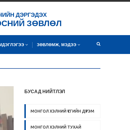
ЧИЙН ДЭРГЭДЭХ
ЭСНИЙ ЗӨВЛӨЛ
ЭМДЭГЛЭГЭЭ
ЗӨВЛӨМЖ, МЭДЭЭ
БУСАД НИЙТЛЭЛ
МОНГОЛ ХЭЛНИЙ ҮСГИЙН ДҮРЭМ
МОНГОЛ ХЭЛНИЙ ТУХАЙ