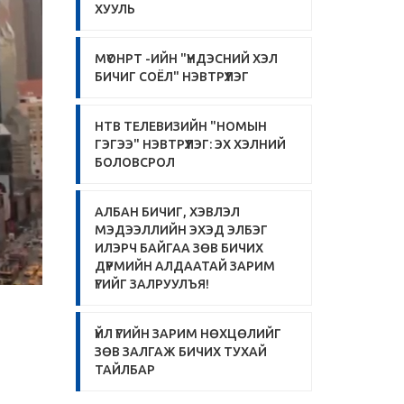
ХУУЛЬ
МҮОНРТ -ИЙН "ҮНДЭСНИЙ ХЭЛ
БИЧИГ СОЁЛ" НЭВТРҮҮЛЭГ
НТВ ТЕЛЕВИЗИЙН "НОМЫН
ГЭГЭЭ" НЭВТРҮҮЛЭГ: ЭХ ХЭЛНИЙ
БОЛОВСРОЛ
АЛБАН БИЧИГ, ХЭВЛЭЛ
МЭДЭЭЛЛИЙН ЭХЭД ЭЛБЭГ
ИЛЭРЧ БАЙГАА ЗӨВ БИЧИХ
ДҮРМИЙН АЛДААТАЙ ЗАРИМ
ҮГИЙГ ЗАЛРУУЛЪЯ!
ҮЙЛ ҮГИЙН ЗАРИМ НӨХЦӨЛИЙГ
ЗӨВ ЗАЛГАЖ БИЧИХ ТУХАЙ
ТАЙЛБАР