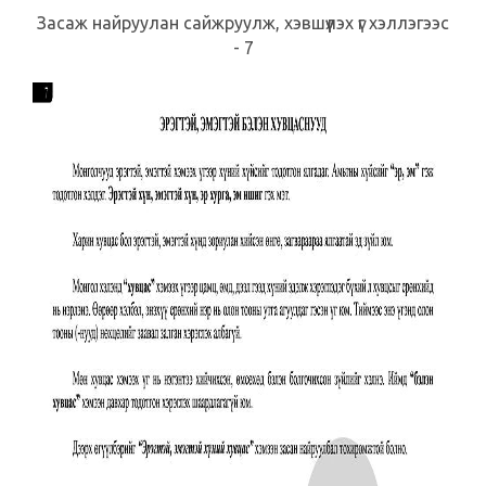
Засаж найруулан сайжруулж, хэвшүүлэх үг хэллэгээс
- 7