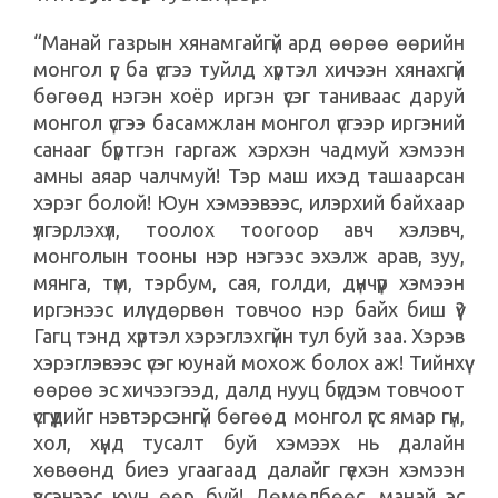
“Манай газрын хянамгайгүй ард өөрөө өөрийн
монгол үг ба үсгээ туйлд хүртэл хичээн хянахгүй
бөгөөд нэгэн хоёр иргэн үсэг таниваас даруй
монгол үсгээ басамжлан монгол үсгээр иргэний
санааг бүртгэн гаргаж хэрхэн чадмуй хэмээн
амны аяар чалчмуй! Тэр маш ихэд ташаарсан
хэрэг болой! Юун хэмээвээс, илэрхий байхаар
үлгэрлэхүл, тоолох тоогоор авч хэлэвч,
монголын тооны нэр нэгээс эхэлж арав, зуу,
мянга, түм, тэрбум, сая, голди, дүнчүүр хэмээн
иргэнээс илүү дөрвөн товчоо нэр байх биш үү?
Гагц тэнд хүртэл хэрэглэхгүйн тул буй заа. Хэрэв
хэрэглэвээс үсэг юунай мохож болох аж! Тийнхүү
өөрөө эс хичээгээд, далд нууц бүгдэм товчоот
үсгүүдийг нэвтэрсэнгүй бөгөөд монгол үгс ямар гүн,
хол, хүнд тусалт буй хэмээх нь далайн
хөвөөнд биеэ угаагаад далайг гүехэн хэмээн
үзсэнээс юун өөр буй! Дөмөлбөөс, манай эс