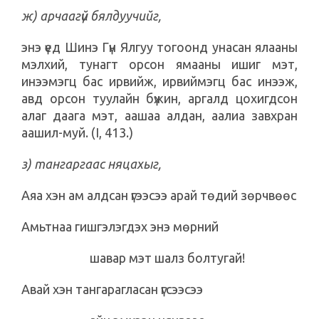
ж) арчаагүй бялдуучийг,
энэ үед Шинэ Гүн Ялгуу тогоонд унасан ялааны
мэлхий, тунагт орсон ямааны ишиг мэт,
инээмэгц бас ирвийж, ирвиймэгц бас инээж,
авд орсон туулайн бүжин, аргалд цохигдсон
алаг даага мэт, аашаа алдан, аалиа завхран
аашил-муй. (I, 413.)
з) тангаргаас няцахыг,
Аяа хэн ам алдсан үгээсээ арай төдий зөрчвөөс
Амьтнаа гишгэлэгдэх энэ мөрний
шавар мэт шалз болтугай!
Авай хэн тангарагласан үгсээсээ