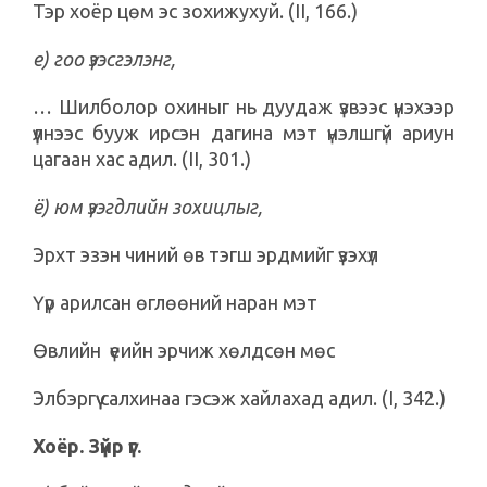
Тэр хоёр цөм эс зохижухуй. (II, 166.)
е) гоо үзэсгэлэнг,
… Шилболор охиныг нь дуудаж үзвээс үнэхээр
үүлнээс бууж ирсэн дагина мэт үнэлшгүй ариун
цагаан хас адил. (II, 301.)
ё) юм үзэгдлийн зохицлыг,
Эрхт эзэн чиний өв тэгш эрдмийг үзэхүл
Үүр арилсан өглөөний наран мэт
Өвлийн үеийн эрчиж хөлдсөн мөс
Элбэргүү салхинаа гэсэж хайлахад адил. (I, 342.)
Хоёр. Зүйр үг.