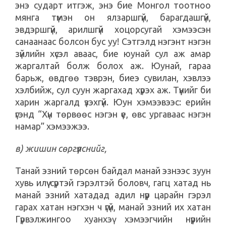
энэ сударт итгэж, энэ бие Монгол тоотноо
мянга түмэн он ялзаршгүй, барагдашгүй,
эвдэршгүй, арилшгүй хоцорсугай хэмээсэн
санаанаас болсон бус уу! Сэтгэлд нэгэнт нэгэн
зүйлийн хүсэл аваас, бие юунай сул аж амар
жаргалтай болж болох аж. Юунай, гараа
барьж, өвдгөө тэврэн, биеэ сувилан, хэвлээ
хэлбийж, сул суун жаргахад хүрэх аж. Түүнийг би
харин жаргалд үзэхгүй. Юун хэмээвээс: ерийн
үгэнд “Хүн төрвөөс нэгэн үе, өвс ургаваас нэгэн
намар” хэмээжээ.
в) жишин сөргүүлснийг,
Танaй эзний төрсөн байдал манай эзнээс зуун
хувь илүү сүртэй гэрэлтэй боловч, гагц хатад нь
манай эзний хатадад адил нүүр царайн гэрэл
гарах хатан нэгхэн ч үгүй, манай эзний их хатан
Гүрвэлжингоо хуанхэү хэмээгчийн нүүрийн