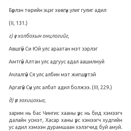
Бүрлэн төрийн эцэг хөвгүүн улиг гулиг адил
(II, 131.)
г) үг холбохын онцлогийг,
Авшгүй Си Юй улс араатан мэт зэрлэг
Амтгүй Алтан улс адгуус адал аашилмуй
Ачлалгүй Ся улс албин мэт жигшүүртэй
Аргагүй Сүн улс албат адил болжээ. (III, 229.)
д) үл зохицохыг,
зарим нь бас Чингис хааны үрс нь бид хэмээгч
далайн усмэт, Хасар ханы үрс хэмээгч худгийн
ус адил хэмээн дурамшаан хэлэгчид буй амуй.