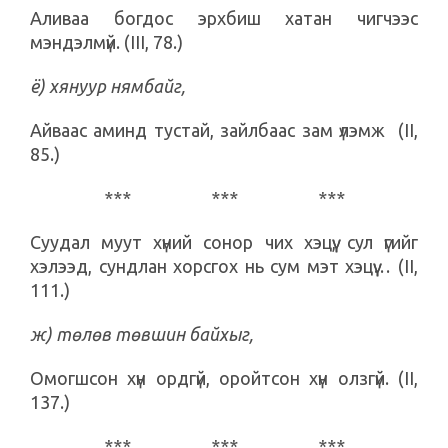
Аливаа богдос эрхбиш хатан чигчээс
мэндэлмүй. (III, 78.)
ё) хянуур нямбайг,
Айваас аминд тустай, зайлбаас зам үлэмж (II,
85.)
*** *** ***
Суудал муут хүний сонор чих хэцүү, сул үгийг
хэлээд, сундлан хорсгох нь сум мэт хэцүү… (II,
111.)
ж) төлөв төвшин байхыг,
Омогшсон хүн ордгүй, оройтсон хүн олзгүй. (II,
137.)
*** *** ***