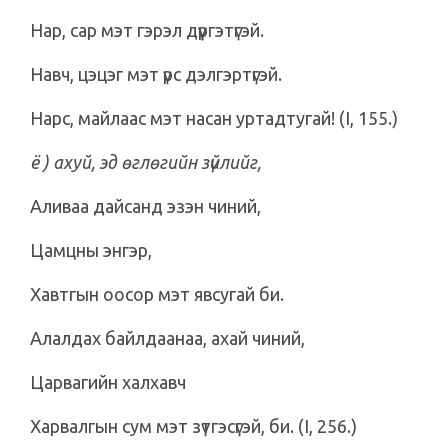
Нар, сар мэт гэрэл дүүргэтүгэй.
Навч, цэцэг мэт үрс дэлгэртүгэй.
Нарс, майлаас мэт насан уртадтугай! (I, 155.)
ё ) ахуй, эд өглөгийн зүйлийг,
Аливаа дайсанд эзэн чиний,
Цамцны энгэр,
Хавтгын оосор мэт явсугай би.
Алалдах байлдаанаа, ахай чиний,
Царвагийн халхавч
Харвалгын сум мэт зүтгэсүгэй, би. (I, 256.)