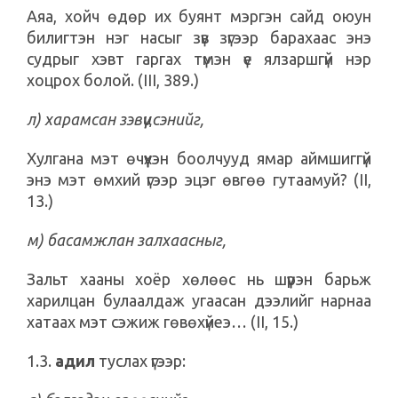
Аяа, хойч өдөр их буянт мэргэн сайд оюун
билигтэн нэг насыг зүв зүгээр барахаас энэ
судрыг хэвт гаргах түмэн үе ялзаршгүй нэр
хоцрох болой. (III, 389.)
л) харамсан зэвүүцсэнийг,
Хулгана мэт өчүүхэн боолчууд ямар аймшиггүй
энэ мэт өмхий үгээр эцэг өвгөө гутаамуй? (II,
13.)
м) басамжлан залхаасныг,
Зальт хааны хоёр хөлөөс нь шүүрэн барьж
харилцан булаалдаж угаасан дээлийг нарнаа
хатаах мэт сэжиж гөвөхүйеэ… (II, 15.)
1.3.
адил
туслах үгээр: