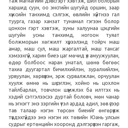
таж магнагийн дэвсгэрт хэвтэж, шил болорын
харшид суун, оо энсгийн шугуйд оршин, заар
хүжсийн танхимд сэлгэж, өвлийн хүйтнээ гал
туурга, газар ханзат тунамал гэгээн болор
цонхон гэрт хэвтэж, зуны халуунаа цэцгийн
шугуйн усны танхимд, ногоон туяат
болжморын хөгжилт хүрээлэнд тойрч маш
амар, маш сул, маш жаргалтай, маш тансаг
хэмээхгүй, харин биеэ цаг мөчид үл амуужуулан,
өдөр болбоос наран унатал, шөнө бөгөөс
тахиа дуугартал бичилхийлэн, зуралхийлэн,
урвуулан, хөрвүүлэн, эрж сурвалжлан, орчуулан
хуулж өмнө нь шүсэглэн, хойно нь цохлон
тайлбарлах, товчлон шүүмжлэх ба илтгэх нь
хэдий сэтгэлээсээ дуртай боловч, мөн чанар
нь эгнэгт энэ зэргийн үтэл ардад адил, зөв үгээр
тав талаар нэгэн төрсөн биеийг өнгөрүүлж
түвдэхгүйдээ энэ нэгэн их төвийн Юань улсын
судрыг ертөнцийн хооронд дэлгэрүүлэн гаргаж,