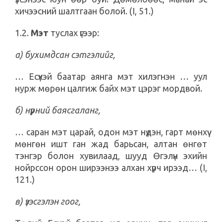
хичээсний шалтгаан болой. (I, 51.)
1.2.
Мэт
туслах үгээр:
а) бухимдсан сэтгэлийг,
… Есүхэй баатар аянга мэт хилэгнэн … уул
нурж мөрөн цалгиж байх мэт цэрэг мордвой.
б) нүүрний баясгаланг,
… саран мэт царай, одон мэт нүдэн, гарт мөнхүү
мөнгөн ишт ган жад барьсан, алтан өнгөт
тэнгэр болон хувилаад, шууд Өгэлүн эхийн
нойрссон орон ширээнээ алхан хүрч ирээд… (I,
121.)
в) үзэсгэлэн гоог,