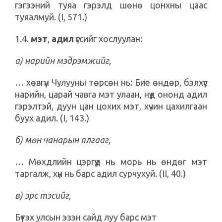
гэгээний туяа гэрэлд шөнө цонхны цаас
туяалмуй. (I, 571.)
1.4.
мэт
,
адил
үгсийг хослуулан:
а) нарийн мэдрэмжийг,
… хөвгүүн Чулууны төрсөн нь: Бие өндөр, бэлхүүс
нарийн, царай чавга мэт улаан, нүд ононд адил
гэрэлтэй, дуун цан цохих мэт, хүчин цахилгаан
буух адил. (I, 143.)
б) мөн чанарын ялгааг,
… Мөхдлийн цэргүүд нь морь нь өндөг мэт
таргалж, хүн нь барс адил сурчухуй. (II, 40.)
в) эрс тэсийг,
Бүтэх улсын эзэн сайд луу барс мэт