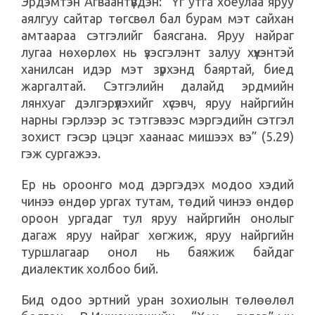
Эрдэмтэн Агваантүвдэн: “Үг утга хоёулаа яруу
аялгуу сайтар төгсвөл бал бурам мэт сайхан
амтаараа сэтгэлийг баясгана. Яруу найраг
лугаа нөхөрлөх нь үзэсгэлэнт залуу хүүхэнтэй
ханилсан идэр мэт зүрхэнд баяртай, биед
жаргалтай. Сэтгэлийн далайд эрдмийн
лянхуаг дэлгэрүүлэхийг хүсэвч, яруу найргийн
нарны гэрлээр эс тэтгэвээс мэргэдийн сэтгэл
зохист гэсэр цэцэг хаанаас мишээх вэ” (5.29)
гэж сургажээ.
Ер нь ороонго мод дэргэдэх модоо хэдий
чинээ өндөр ургах тутам, төдий чинээ өндөр
ороон ургадаг тул яруу найргийн онолыг
дагаж яруу найраг хөгжиж, яруу найргийн
туршлагаар онол нь баяжиж байдаг
диалектик холбоо бий.
Бид одоо эртний уран зохиолын төлөөлөл