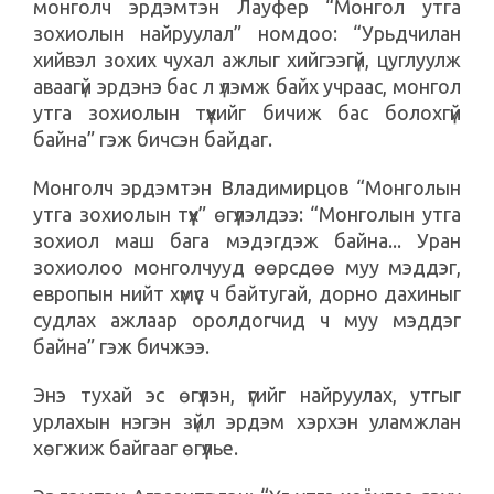
монголч эрдэмтэн Лауфер “Монгол утга
зохиолын найруулал” номдоо: “Урьдчилан
хийвэл зохих чухал ажлыг хийгээгүй, цуглуулж
аваагүй эрдэнэ бас л үлэмж байх учраас, монгол
утга зохиолын түүхийг бичиж бас болохгүй
байна” гэж бичсэн байдаг.
Монголч эрдэмтэн Владимирцов “Монголын
утга зохиолын түүх” өгүүлэлдээ: “Монголын утга
зохиол маш бага мэдэгдэж байна... Уран
зохиолоо монголчууд өөрсдөө муу мэддэг,
европын нийт хүмүүс ч байтугай, дорно дахиныг
судлах ажлаар оролдогчид ч муу мэддэг
байна” гэж бичжээ.
Энэ тухай эс өгүүлэн, үгийг найруулах, утгыг
урлахын нэгэн зүйл эрдэм хэрхэн уламжлан
хөгжиж байгааг өгүүлье.