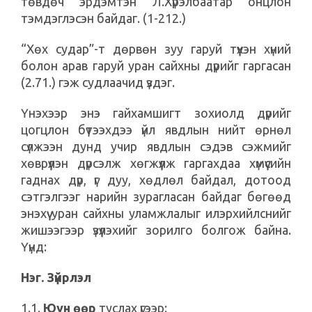
төвдөч эрдэмтэн Л.Хүрэлбаатар онцлон
тэмдэглэсэн байдаг. (1-212.)
“Хөх судар”-т дөрвөн зуу гаруй түүхэн хүний
болон арав гаруй уран сайхны дүрийг гаргасан
(2.71.) гэж судлаачид үздэг.
Үнэхээр энэ гайхамшигт зохиолд дүрийг
цогцлон бүтээхдээ үйл явдлын нийт өрнөл
сүлжээн дунд учир явдлын сэдэв сэжмийг
хөврүүлэн дүрсэлж хөгжүүлж гаргахдаа хүмүүсийн
гаднах дүр, үг дуу, хөдлөл байдал, дотоод
сэтгэлгээг нарийн зурагласан байдаг бөгөөд
энэхүү уран сайхны уламжлалыг илэрхийлснийг
жишээгээр үзүүлэхийг зорилго болгож байна.
Үүнд:
Нэг. Зүйрлэл
1.1.
Юун өөр
туслах үгээр: