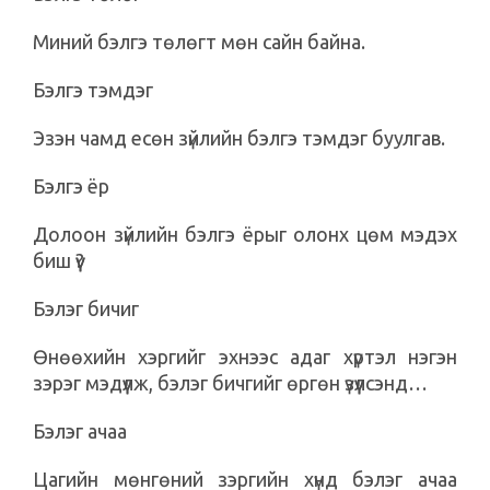
Миний бэлгэ төлөгт мөн сайн байна.
Бэлгэ тэмдэг
Эзэн чамд есөн зүйлийн бэлгэ тэмдэг буулгав.
Бэлгэ ёр
Долоон зүйлийн бэлгэ ёрыг олонх цөм мэдэх
биш үү?
Бэлэг бичиг
Өнөөхийн хэргийг эхнээс адаг хүртэл нэгэн
зэрэг мэдүүлж, бэлэг бичгийг өргөн үзүүлсэнд…
Бэлэг ачаа
Цагийн мөнгөний зэргийн хүнд бэлэг ачаа