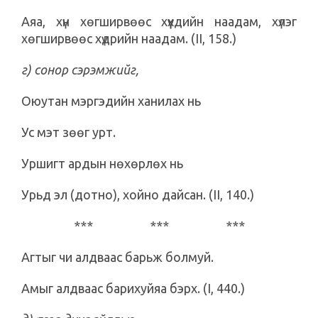
Аяа, хүн хөгширвөөс хүүхдийн наадам, хүлэг
хөгширвөөс хүдрийн наадам. (II, 158.)
г) сонор сэрэмжийг,
Оюутан мэргэдийн ханилах нь
Ус мэт зөөг урт.
Уршигт ардын нөхөрлөх нь
Урьд эл (дотно), хойно дайсан. (II, 140.)
*** *** ***
Агтыг чи алдваас барьж болмуй.
Амыг алдваас барихуйяа бэрх. (I, 440.)