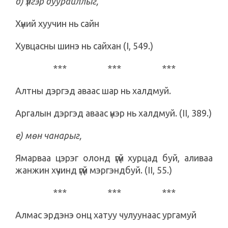
д) үлгэр дуурайллыг,
Хүний хуучин нь сайн
Хувцасны шинэ нь сайхан (I, 549.)
*** *** ***
Алтны дэргэд аваас шар нь халдмуй.
Аргалын дэргэд аваас үнэр нь халдмуй. (II, 389.)
е) мөн чанарыг,
Ямарваа цэрэг олонд үгүй хурцад буй, аливаа
жанжин хүчинд үгүй мэргэндбуй. (II, 55.)
*** *** ***
Алмас эрдэнэ онц хатуу чулуунаас ургамуй