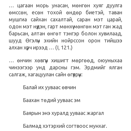
… цагаан морь унасан, мөнгөн хуяг дуулга
өмссөн, есөн тохой өндөр биетэй, таван
мушгиа сайхан сахалтай, саран мэт царай,
одон мэт нүдэн, гарт мөнхүү мөнгөн мэт ган жад
барьсан, алтан өнгөт тэнгэр болон хувилаад,
шууд Өгэлүн эхийн нойрссон орон тийшээ
алхан хүрч ирээд … (I, 121.)
… өнчин хөвгүүн хишигт мөргөөд, оюуныхаа
чинээгээр унд дарсны гэм. Эрдмийг ялган
салгаж, хагацуулан сайн өгүүлрүүн:
Балай их ууваас өвчин
Баахан төдий ууваас эм
Баярын энэ хуралд ууваас жаргал
Балмад хэтэрхий согтвоос мунхаг.