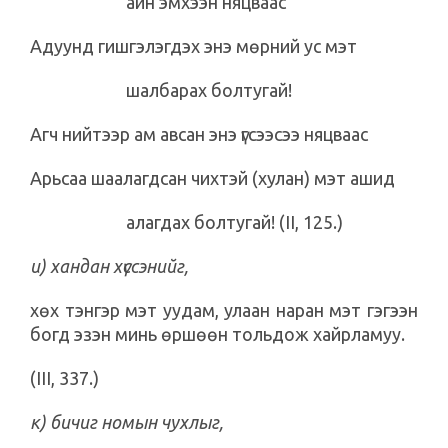
айн эмхээн няцваас
Адуунд гишгэлэгдэх энэ мөрний ус мэт
шалбарах болтугай!
Агч нийтээр ам авсан энэ үгсээсээ няцваас
Арьсаа шаалагдсан чихтэй (хулан) мэт ашид
алагдах болтугай! (II, 125.)
и) хандан хүссэнийг,
хөх тэнгэр мэт уудам, улаан наран мэт гэгээн
богд эзэн минь өршөөн тольдож хайрламуу.
(III, 337.)
к) бичиг номын чухлыг,