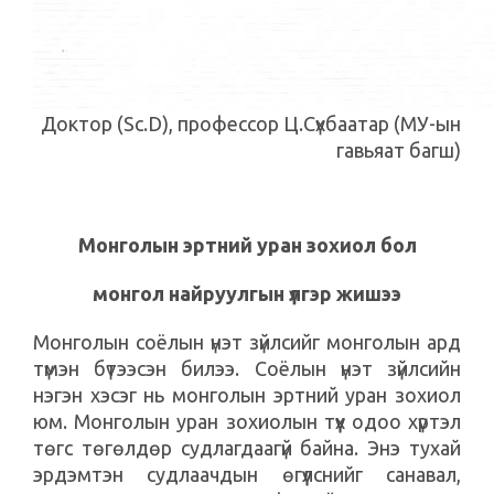
Доктор (Sc.D), профессор Ц.Сүхбаатар (МУ-ын
гавьяат багш)
Монголын эртний уран зохиол бол
монгол найруулгын үлгэр жишээ
Монголын соёлын үнэт зүйлсийг монголын ард
түмэн бүтээсэн билээ. Соёлын үнэт зүйлсийн
нэгэн хэсэг нь монголын эртний уран зохиол
юм. Монголын уран зохиолын түүх одоо хүртэл
төгс төгөлдөр судлагдаагүй байна. Энэ тухай
эрдэмтэн судлаачдын өгүүлснийг санавал,