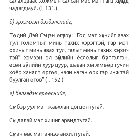
салалцваас хожмын салсан мэс мэт гагц хүмүүнд
чадагдмуй. (I, 131.)
д) эрхэмлэн дээдэлснийг,
Төдий Дэй Сэцэн өгүүлрүүн: “Гол мэт хүүхнийг авах
тул голомтыг минь тахих хэрэгтэй, гар мэт
охиныг минь авах тул, галыг минь тахих хэрэг-
тэй” хэмээн эл зүйлийн ёслолыг бүртгэлгэн,
есөн зүйлийн хуур цуур, шаван хөгжмөөр гучин
хоёр ханалт өргөө, наян нэгэн өрх гэр инжтэй
буулган өгөв” (I, 152.)
е) бэлгэдэн ерөөснийг,
Сүмбэр уул мэт жавхлан цогцолтугай.
Сүн далай мэт хишиг арвидтугай.
Сүмэн өвс мэт эчнээ анхилтугай.