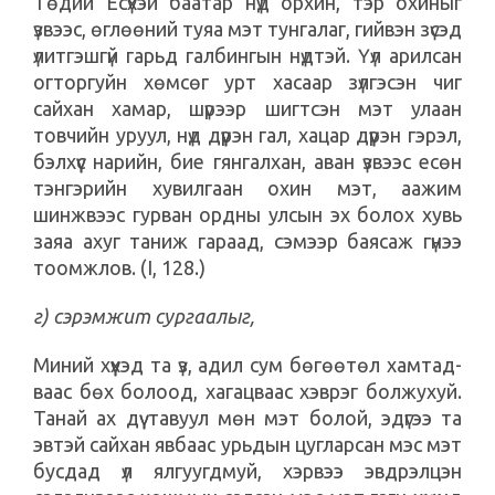
Төдий Есүхэй баатар нүд орхин, тэр охиныг
үзвээс, өглөөний туяа мэт тунгалаг, гийвэн зүсэд
үлитгэшгүй гарьд галбингын нүдтэй. Үүл арилсан
огторгуйн хөмсөг урт хасаар зүлгэсэн чиг
сайхан хамар, шүрээр шигтсэн мэт улаан
товчийн уруул, нүд дүүрэн гал, хацар дүүрэн гэрэл,
бэлхүүс нарийн, бие гянгалхан, аван үзвээс есөн
тэнгэрийн хувилгаан охин мэт, аажим
шинжвээс гурван ордны улсын эх болох хувь
заяа ахуг таниж гараад, сэмээр баясаж гүнээ
тоомжлов. (I, 128.)
г) сэрэмжит сургаалыг,
Миний хүүхэд та үз, адил сум бөгөөтөл хамтад-
ваас бөх болоод, хагацваас хэврэг болжухуй.
Танай ах дүү тавуул мөн мэт болой, эдүгээ та
эвтэй сайхан явбаас урьдын цугларсан мэс мэт
бусдад үл ялгуугдмуй, хэрвээ эвдрэлцэн