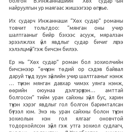
болгон В.Инжаннашийн “Хөх судар”-ын
найруулгын ур маягаас жишээгээр өгүүлье.
Их сударч Инжаннаши “Хөх судар” романы
товчит тольтдоо: “мянган оны учир
шалтгааныг бийр бэхээс асууж, мяралзан
эрээлжлэх үйл явдлыг судар бичиг лүгээ
хэлэлцмүй”гэж бичсэн билээ.
Ер нь “Хөх судар” роман бол зохиолчийн
бичсэнээр “өчүүхэн төдий ор сэдэв байвал
даруй түүнд зуун зүйлийн учир шалтгааныг нэмж
… түмэн мянган давхар чимэх уянга нэмж,
өөрийн оюунаа дэлгэрүүлэн… амттай
болгосон” тийм уран сайхны зүйл бус, харин
түүхэн хэрэг явдлыг гол болгон баримталсан
бүтээл юм. Энэ нь уран сайхны болон түүхэн
зохиолын нэн гол ялгааг оновчтой
тодорхойлсон зүйл гэж утга зохиол судлагч,