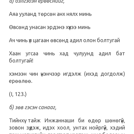
а) бэлгэдэн ерөөснийг,
Аяа ууланд төрсөн анх нялх минь
Өвсөнд унасан эрдэнэ хүүхээ минь
Ач чинь үл цагаан өвсөнд адил олон болтугай
Хаан угсаа чинь хад чулуунд адил бат
болтугай!
хэмээн чин үнэнчээр игдэлж (ихэд догдолж)
ерөөлөө.
(I, 123.)
б) зөв гэсэн санааг,
Тийнхүү тайж Инжаннаши би өдөр шөнөгүй,
зовон зүдэж, идэх хоол, унтах нойргүй, хэдий