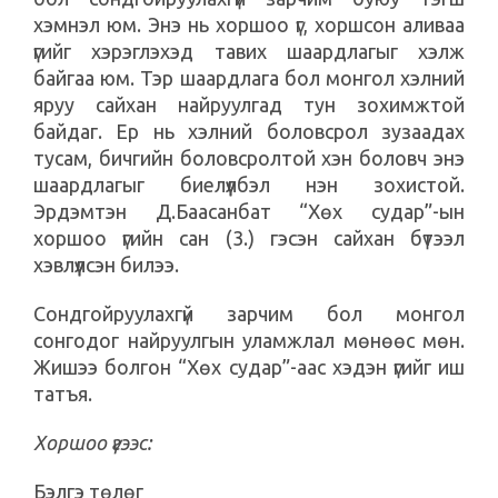
хэмнэл юм. Энэ нь хоршоо үг, хоршсон аливаа
үгийг хэрэглэхэд тавих шаардлагыг хэлж
байгаа юм. Тэр шаардлага бол монгол хэлний
яруу сайхан найруулгад тун зохимжтой
байдаг. Ер нь хэлний боловсрол зузаадах
тусам, бичгийн боловсролтой хэн боловч энэ
шаардлагыг биелүүлбэл нэн зохистой.
Эрдэмтэн Д.Баасанбат “Хөх судар”-ын
хоршоо үгийн сан (3.) гэсэн сайхан бүтээл
хэвлүүлсэн билээ.
Сондгойруулахгүй зарчим бол монгол
сонгодог найруулгын уламжлал мөнөөс мөн.
Жишээ болгон “Хөх судар”-аас хэдэн үгийг иш
татъя.
Хоршоо үгээс:
Бэлгэ төлөг