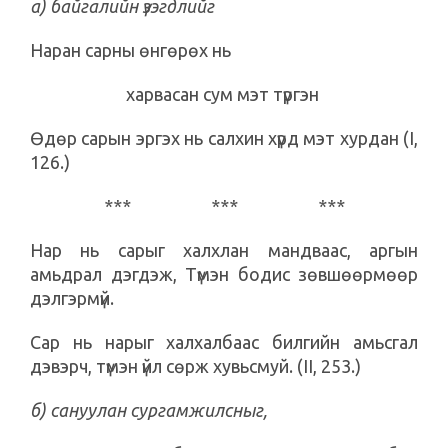
а) байгалийн үзэгдлийг
Наран сарны өнгөрөх нь
харвасан сум мэт түргэн
Өдөр сарын эргэх нь салхин хүрд мэт хурдан (I,
126.)
*** *** ***
Нар нь сарыг халхлан мандваас, аргын
амьдрал дэгдэж, Түмэн бодис зөвшөөрмөөр
дэлгэрмүй.
Сар нь нарыг халхалбаас билгийн амьсгал
дэвэрч, түмэн үйл сөрж хувьсмуй. (II, 253.)
б) сануулан сургамжилсныг,