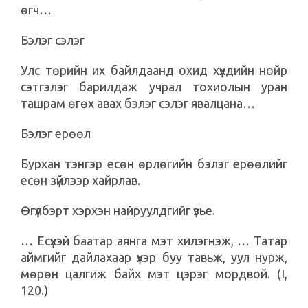
өгч…
Бэлэг сэлэг
Улс төрийн их байлдаанд охид хүүхдийн нойр
сэтгэлэг барилдаж учрал тохиолын уран
ташрам өгөх авах бэлэг сэлэг явалцана…
Бэлэг ерөөл
Бурхан тэнгэр есөн өрлөгийн бэлэг ерөөлийг
есөн зүйлээр хайрлав.
Өгүүлбэрт хэрхэн найруулдгийг үзье.
… Есүхэй баатар аянга мэт хилэгнэж, … Татар
аймгийг дайлахаар үхэр буу тавьж, уул нурж,
мөрөн цалгиж байх мэт цэрэг мордвой. (I,
120.)