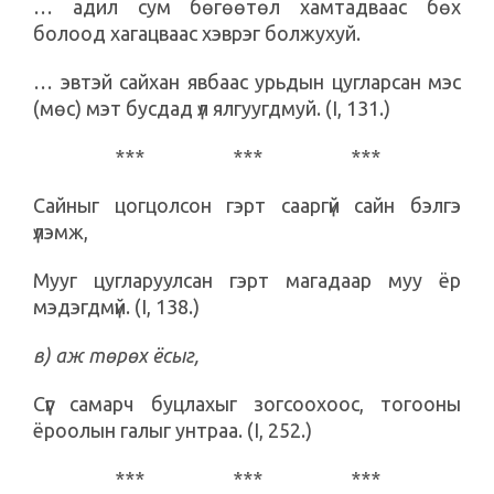
… адил сум бөгөөтөл хамтадваас бөх
болоод хагацваас хэврэг болжухуй.
… эвтэй сайхан явбаас урьдын цугларсан мэс
(мөс) мэт бусдад үл ялгуугдмуй. (I, 131.)
*** *** ***
Сайныг цогцолсон гэрт сааргүй сайн бэлгэ
үлэмж,
Мууг цугларуулсан гэрт магадаар муу ёр
мэдэгдмүй. (I, 138.)
в) аж төрөх ёсыг,
Сүүг самарч буцлахыг зогсоохоос, тогооны
ёроолын галыг унтраа. (I, 252.)
*** *** ***