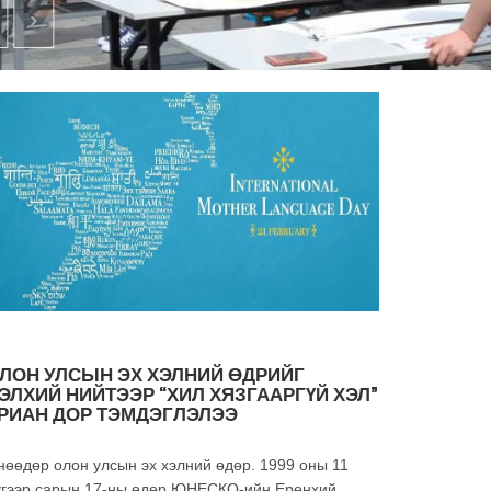
ЛОН УЛСЫН ЭХ ХЭЛНИЙ ӨДРИЙГ
ЭЛХИЙ НИЙТЭЭР “ХИЛ ХЯЗГААРГҮЙ ХЭЛ”
РИАН ДОР ТЭМДЭГЛЭЛЭЭ
нөөдөр олон улсын эх хэлний өдөр. 1999 оны 11
үгээр сарын 17-ны өдөр ЮНЕСКО-ийн Ерөнхий