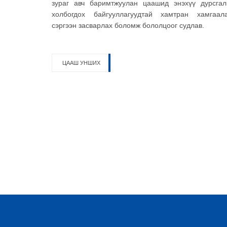
зураг авч баримтжуулан цаашид энэхүү дурсгал
холбогдох байгууллагуудтай хамтран хамгаала
сэргээн засварлах боломж бололцоог судлав.
ЦААШ УНШИХ