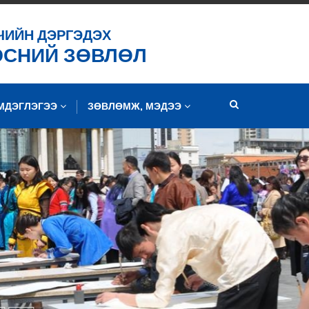
ЧИЙН ДЭРГЭДЭХ
ЭСНИЙ ЗӨВЛӨЛ
ЭМДЭГЛЭГЭЭ
ЗӨВЛӨМЖ, МЭДЭЭ