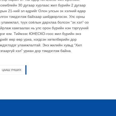
ссемблейн 30 дугаар хурлаас жил бүрийн 2 дугаар
арын 21-ний эл өдрийг Олон улсын эх хэлний өдөр
олгон тэмдэглэж байхаар шийдвэрлэсэн. Улс орны
 уламжлал, түүх соёлын дархлаа болсон “эх хэл”-ээ
айрлаж хамгаалах нь улс орон бүрийн нэн тэргүүний
үрэг юм. Тиймээс ЮНЕСКО-гоос жил бүрийн энэ
дрийг өөр өөр уриа, нэгдсэн хөтөлбөрийн дор
эмдэглэдэг уламжлалтай. Энэ жилийн хувьд “Хил
згааргүй хэл” уриан дор тэмдэглэж байна.
ЦААШ УНШИХ