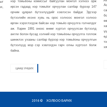
нэр томьёоны комиссыг байгуулан монгол хэлнээ орж
ыг
А
х,
ирсэн гадаад нэр томьёог орчуулан салбар бүрээр 147
с
орчим цуврал бүтээлүүдийг хэвлэсэн байдаг. Эдгээр
б
бүтээлийн ихэнх хувь нь орос хэлнээс монгол хэлнээ
өв
өргөн хэрэглэгдэж байсан нэр томьёо орчуулга голчилдог
х
аж. Харин 1991 оноос өнөөг хүртэл орчуулсан бүтээлд
ү
англи болон бусад хэлний нэр томьёоны орчуулга голлож
ө
шинжлэх ухааны салбар бүрээр нэр томьёоны орчуулгын
т
бүтээлүүд мэр сэр хэвлэгдэн гарч олны хүртээл болж
хя
байна.
ЦААШ УНШИХ
2016 ©
ХОЛБОО БАРИХ