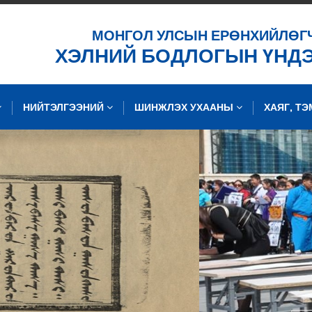
ХАЙХ
МОНГОЛ УЛСЫН ЕРӨНХИЙЛӨГ
ХЭЛНИЙ БОДЛОГЫН ҮНД
НИЙТЭЛГЭЭНИЙ
ШИНЖЛЭХ УХААНЫ
ХАЯГ, Т