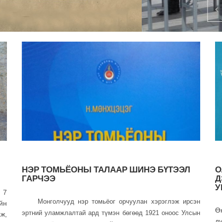
НЭР ТОМЬЁОНЫ ТАЛААР ШИНЭ БҮТЭЭЛ
О
ГАРЧЭЭ
Д
У
 7
Монголчууд нэр томьёог орчуулан хэрэглэж ирсэн
йн
Ө
эртний уламжлалтай ард түмэн бөгөөд 1921 оноос Улсын
ж,
д