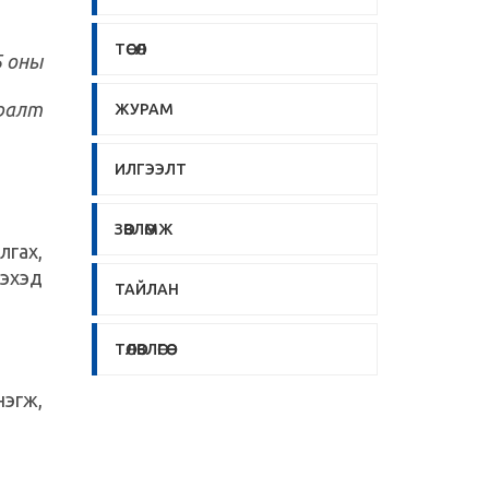
ТӨСӨЛ
5 оны
ралт
ЖУРАМ
ИЛГЭЭЛТ
ЗӨВЛӨМЖ
лгах,
лэхэд
ТАЙЛАН
ТӨЛӨВЛӨГӨӨ
нэгж,