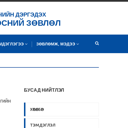
ЧИЙН ДЭРГЭДЭХ
ЭСНИЙ ЗӨВЛӨЛ
ЭМДЭГЛЭГЭЭ
ЗӨВЛӨМЖ, МЭДЭЭ
БУСАД НИЙТЛЭЛ
гийн
ХӨТӨЛБӨР
ТЭМДЭГЛЭЛ