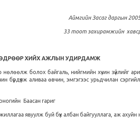
Аймгийн Засаг даргын 200
33 тоот захирамжийн хавс
ЙН ӨДРӨӨР ХИЙХ АЖЛЫН УДИРДАМЖ
р нөлөөлж болох байгаль, нийгмийн хүчин зүйлийг ари
рчин бүрдүүлж аливаа өвчин, эмгэгээс урьдчилан сэргий
хоногийн Баасан гариг
иллагаа явуулж буй бүх албан байгууллага, аж ахуйн 