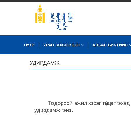
НҮҮР
УРАН ЗОХИОЛЫН
АЛБАН БИЧГИЙН
УДИРДАМЖ
Тодорхой ажил хэрэг гүйцэтгэхэд уд
удирдамж гэнэ.