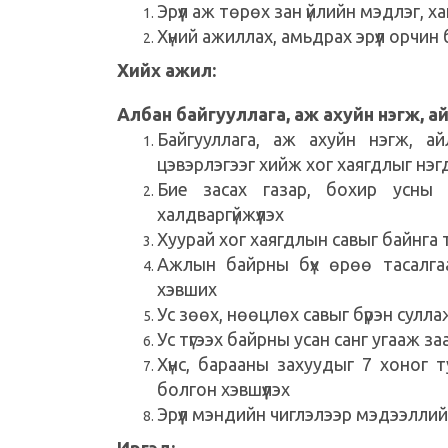
Эрүүл аж төрөх зан үйлийн мэдлэг, 
Хүний ажиллах, амьдрах эрүүл орчин
Хийх ажил:
Албан байгууллага, аж ахуйн нэгж, ай
Байгууллага, аж ахуйн нэгж, а
цэвэрлэгээг хийж хог хаягдлыг нэг
Бие засах газар, бохир усны ц
халдваргүйжүүлэх
Хуурай хог хаягдлын савыг байнга 
Ажлын байрны бүх өрөө тасалга
хэвших
Ус зөөх, нөөцлөх савыг бүрэн сулла
Ус түгээх байрны усан санг угааж за
Хүнс, барааны захуудыг 7 хоног
болгон хэвшүүлэх
Эрүүл мэндийн чиглэлээр мэдээлли