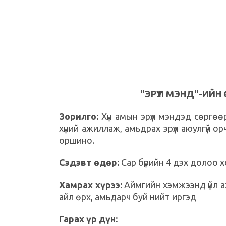
"ЭРҮҮЛ МЭНД"-И
Зорилго:
Хүн амын эрүүл мэндэд сөргөө
хүний ажиллаж, амьдрах эрүүл аюулгүй о
оршино.
Сэдэвт өдөр:
Сар бүрийн 4 дэх долоо 
Хамрах хүрээ:
Аймгийн хэмжээнд үйл аж
айл өрх, амьдарч буй нийт иргэд
Гарах үр дүн: