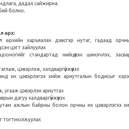
хандлага, дадал сайжирна.
 бий болно.
л өрх:
йл өрхийн харъяалах дэвсгэр нутаг, гадаад орчн
дсэн цэгт зайлуулах
ооногийг стандартад нийцүүлэн шинэчлэх, засвар
таглаж, цэвэрлэж, халдваргүйжүүлэх
анд их цэвэрлэгээ хийж ариутгалын бодисыг хэрэ
ж, угааж цэвэрлэн ариутгах
аврын дагуу халдваргүйжүүлэх
 тутам ажлын байрны болон орчны их цэвэрлэгээ х
йг тогтмолжуулах