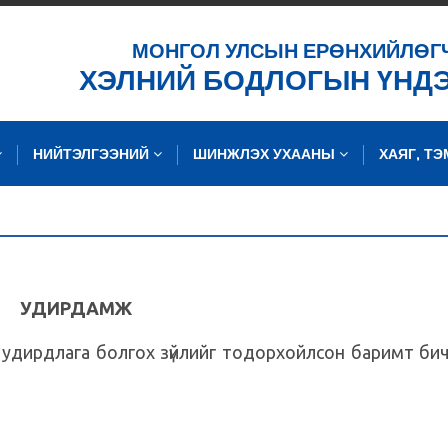
ХАЙХ
МОНГОЛ УЛСЫН ЕРӨНХИЙЛӨГ
ХЭЛНИЙ БОДЛОГЫН ҮНД
НИЙТЭЛГЭЭНИЙ
ШИНЖЛЭХ УХААНЫ
ХАЯГ, Т
УДИРДАМЖ
ирдлага болгох зүйлийг тодорхойлсон баримт бич