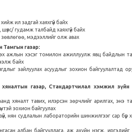
хийж ил задгай хаяхгүй байх
, шүлс/ гудамж талбайд хаяхгүй байх
 зөвлөгөө, мэдээллийг олж авах
н Тамгын газар:
лэх ажлын хэсэг томилон ажиллуулж явц байдлын т
ээлж байх
ягдлыг зайлуулах асуудлыг зохион байгуулалтад о
 хяналтын газар, Стандартчилал хэмжил зүйн 
аанд хяналт тавих, илэрсэн зөрчлийг арилгах, энэ т
үнтэй зохион байгуулах
үүл зүй, нян судлалын лабораторийн шинжилгээг сар бүр 
асан албан байгууллага, аж ахуйн нэгж, иргэдийг “