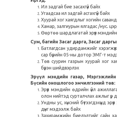
Иргэд:
Ил задгай бие засахгүй байх
Угаадсаа ил задгай асгахгүй байх
Хуурай хог хаягдлыг хогийн саванд 
Хамар, залгиурын ялгадас /нус. цэр
Өөртөө шардлагатай эрүүл мэндийн
Сум, багийн Засаг дарга, Засаг даргы
Батлагдсан удирдамжийг хэрэгжүү
сар бүрийн 05-ны дотор ЭМГ-т мэд
Төв суурин газрын хуурай хог ха
бүрэн шийдвэрлэх
Эрүүл мэндийн газар, Мэргэжлийн
Бүсийн оношлогоо эмчилгээний төв:
Эрүүл мэндийн өдрийн үйл ажиллаг
олон нийтэд сурталчлах ажлыг үр д
Ундны ус, хүнсний бүтээгдэхүүнд эр
дүнг мэдээлж байх
Захирамжийн биелэлтийг сайн ханг