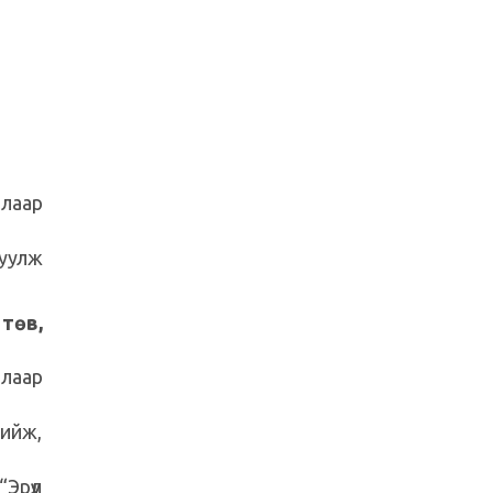
алаар
руулж
төв,
алаар
хийж,
Эрүүл